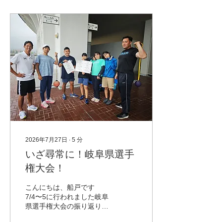
2026年7月27日
∙
5
分
いざ尋常に！岐阜県選手
権大会！
こんにちは、船戸です
7/4〜5に行われました岐阜
県選手権大会の振り返りに
なります☀️☔ この大会は岐