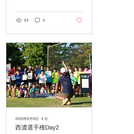
阜県チャンピオンを決める
大会です。 ROBLEからも
コーチ、アスリート選手、
Jr.スクール生、コーチング
63
0
サポート選手など、多数出
場しましたが、そこに年齢
区分や規格の違いなどは無
く、全員が同じ土俵に立っ
ての真っ向勝負となります
👊 結果は以下の通りになり
ます その他にも、スクール
のOB・OGや春・夏の合宿
に参加してくれた選手の皆
さんも多数出場して、それ
ぞれ入賞や自己ベストを更
新するなど、大活躍でし
た！ 進学などで、各地に散
らばった面々との久しぶり
の顔合わせもあり、毎年こ
の大会は同窓会のような感
じで非常に賑やかになりま
2026年6月9日
∙
4
分
す😊 いつもであれば、大
西濃選手権Day2
会全体を通した内容を書い
ていますが 今回、わたくし