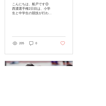
船戸は、撮影役を担ってお
こんにちは、船戸です😊
りましたので、ほぼ全ての
西濃選手権2日目は、小学
種目を観戦しておりました
生と中学生の競技が行われ
📸 ですので、ここからはい
ました ！ この日も30度を
つもと趣向を変えて、種目
超える夏日☀️ 5月とは思え
をいくつかピックアップし
ない気温になりましたが、
て、僭越ながら船戸の主観
みんなの競技も、それに劣
による独断と偏見コメント
らないくらいアツいものと
を簡単にですが綴りたいと
なりました！ 結果はご覧の
205
0
思います✏️ 少々マニアッ
通りになります🙌 【中学
クな話も出てくるかと思う
生】 【小学生】 鬼頭柾
ので、読むにあたっての
至 2年50m 10.31(-0.5)
ポ...
PB 鬼頭律至 3年80m
15.89(-1.4) 大角桃也 4年
80m 13.55(-0.2)
4年走幅跳 NM
伊藤公祐 5年100m
16.58(-1.8) 池村音々 6年
100m 15.44(-1.4) PB 野原
理央 6年800m 2:44.69
PB 鬼頭彩峯 6年800m
3:39.83 PB 入山晃紀 5年
800m 2:34.82 PB,大会新