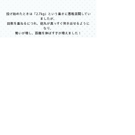
投げ始めたときは「2.7kg」という重さに悪戦苦闘してい
ましたが、
回数を重ねるにつれ、砲丸が真っすぐ突き出せるように
なり、
勢いが増し、距離を伸ばす子が増えました！
全４回に渡る「ROBLE Jr.」練習体験会は一旦終了となり
ます。
体験会を通じて、「短距離」「ハードル」「長距離」
「投てき」それぞれの
魅力や楽しさに触れていただけたと思います。
「ROBLE Jr.」は4月から正式にスタートする予定です！
詳しくはHPをご覧ください。
4月にまた会えることを楽しみにしています！