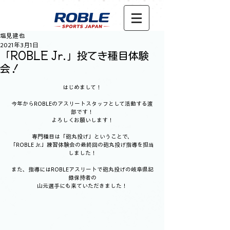
塩見建也
2021年3月1日
「ROBLE Jr.」投てき種目体験
会！
はじめまして！
今年からROBLEのアスリートスタッフとして活動する渡
部です！
よろしくお願いします！
専門種目は「砲丸投げ」ということで、
「ROBLE Jr.」練習体験会の最終回の砲丸投げ指導を担当
しました！
また、指導にはROBLEアスリートで砲丸投げの岐阜県記
録保持者の
山元選手にも来ていただきました！