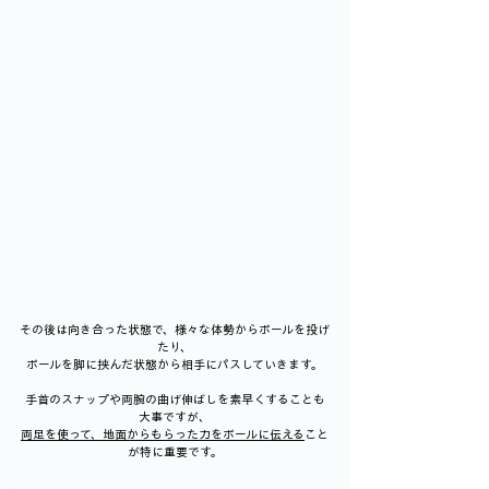
その後は向き合った状態で、様々な体勢からボールを投げ
たり、
ボールを脚に挟んだ状態から相手にパスしていきます。
手首のスナップや両腕の曲げ伸ばしを素早くすることも
大事ですが、
両足を使って、地面からもらった力をボールに伝える
こと
が特に重要です。