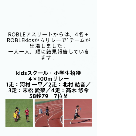
ROBLEアスリートからは、4名＋
ROBLEkidsからリレーで1チームが
出場しました！
一人一人、順に結果報告していき
ます！
kidsスクール・小学生招待
4×100mリレー
1走：河村 一平／2走：北村 結音／
3走：末松 愛梨／4走：高木 悠希
58秒79　7位🏅