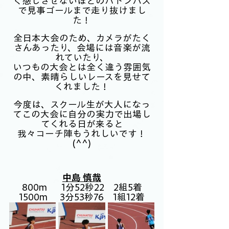
く感じさせないほどのバトンパス
で見事ゴールまで走り抜けまし
た！
全日本大会のため、カメラがたく
さんあったり、会場には音楽が流
れていたり、
いつもの大会とは全く違う雰囲気
の中、素晴らしいレースを見せて
くれました！
今度は、スクール生が大人になっ
てこの大会に自分の実力で出場し
てくれる日が来ると
我々コーチ陣もうれしいです！
(^^)
中島 慎哉
800m　  1分52秒22　2組5着
1500m 	3分53秒76　1組12着