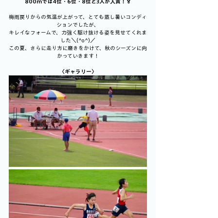
800mでは4位・6位・8位と3人が入賞！🏅
梅雨戻りからの気温が上がって、とても蒸し暑いコンディ
ションでしたが、
キレイなフォームで、力強く駆け抜ける姿を見せてくれま
した＼(^o^)／
この夏、さらに走り方に磨きをかけて、秋のシーズンに向
かっていきます！
〈ギャラリー〉