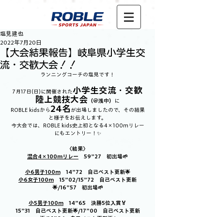
塩見建也
2022年7月20日
【大会結果報告】岐阜県小学生交
流・交歓大会！！
ランニングコーチの塩見です！
小学生交流・交歓
7月17日(日)に開催された
陸上競技大会
（＠浅中）
に
24名
ROBLE kidsから
が出場しましたので、その結果
と様子をお伝えします。
今大会では、ROBLE kids史上初となる4×100mリレー
にもエントリー！✨
〈結果〉
混合4×100mリレー
　59”27　初出場🌱
小6男子100m
　14”72　自己ベスト更新🌟
小6女子100m
　15”02/15”72　自己ベスト更新
🌟/16”57　初出場🌱
小5男子100m
　14”65　決勝5位入賞🏅
15”31　自己ベスト更新🌟/17”00　自己ベスト更新