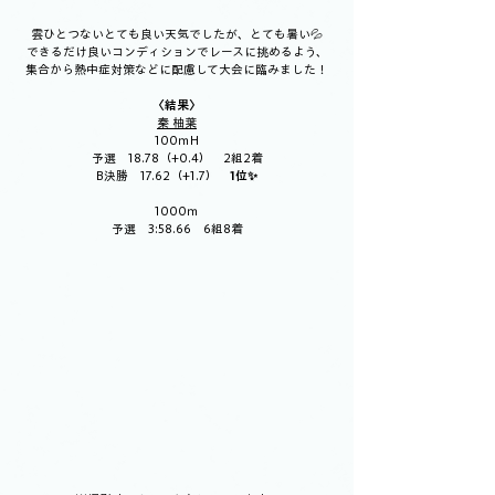
雲ひとつないとても良い天気でしたが、とても暑い💦
できるだけ良いコンディションでレースに挑めるよう、
集合から熱中症対策などに配慮して大会に臨みました！
〈結果〉
秦 柚葉
100ｍH
予選　18.78（+0.4）　2組2着
B決勝　17.62（+1.7）　
1位✨
1000ｍ
予選　3:58.66　6組8着