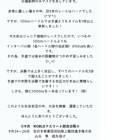
※撮影時のみマスクを外しています。
非常に厳しい暑さの中、計3本のレースはハードでした
(^▽^;)
ですが、100ｍハードルでは予選よりもタイムを1秒以上
更新しました！
今大会はジュニア規格のレースでしたので、いつもの
100mハードルよりも
インターバル間（各ハードル間の走区間）が50㎝も長い
です。
その為、予選では後半の距離間がつかめず苦しみました
(>_<)
ですが、決勝では上手く対応し、すべてのハードルを3歩
で越えることができました！
予選での失敗を決勝で改善する対応力が本当に素晴らし
いです！！
しかも、間に1000ｍを一本走っています！（笑）
このような社会状況の中、大会を開催・運営していただ
き、
ほんとうにありがとうございました。
☆9月　ROBLEアスリート試合日程☆
9月24～26日　全日本実業団対抗陸上競技選手権大会
山元　隼　砲丸投げ