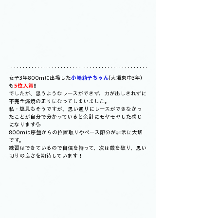
女子3年800mに出場した
小嶋莉子ちゃん
(大垣東中3年)
も
5位入賞
‼️
でしたが、思うようなレースができず、力が出しきれずに
不完全燃焼の走りになってしまいました。
私・塩見もそうですが、思い通りにレースができなかっ
たことが自分で分かっていると余計にモヤモヤした感じ
になります💦
800mは序盤からの位置取りやペース配分が非常に大切
です。
練習はできているので自信を持って、次は殻を破り、思い
切りの良さを期待しています！