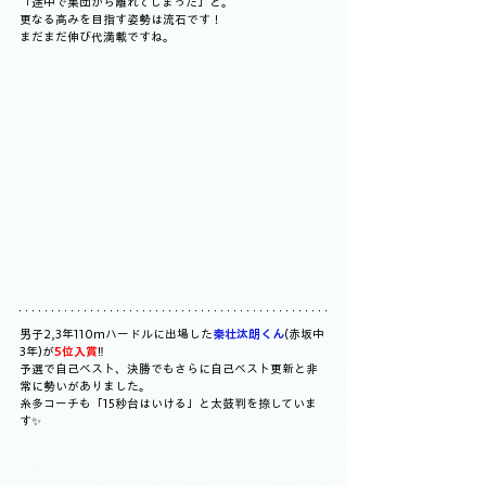
「途中で集団から離れてしまった」と。
更なる高みを目指す姿勢は流石です！
まだまだ伸び代満載ですね。
男子2,3年110mハードルに出場した
秦壮汰朗くん
(赤坂中
3年)が
5位入賞
‼️
予選で自己ベスト、決勝でもさらに自己ベスト更新と非
常に勢いがありました。
糸多コーチも「15秒台はいける」と太鼓判を捺していま
す✨