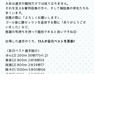
大会は選手の競技だけでは成り立ちません。
それを支える審判役員の方々、そして補助員の学生たちも
多くいます。
招集の際に「よろしくお願いします」、
ゴール後に腰ゼッケンを返却する際に「ありがとうござ
いました」など、
感謝の気持ちを持って競技できると良いですね😊
出場した選手のうち、
13人が自己ベストを更新
‼️
〈自己ベスト選手紹介〉
ゆん(2) 200m 30秒77(+1.2)
寿至(2) 800m 2分18秒03
政旗(2) 800m 2分29秒77
陸斗(1) 1500m 5分03秒06
圭佑(1) 1500m 5分31秒02
敬仁(2) 1500m 4分23秒37
悠希(2) 1500m 4分32秒21
壮汰朗(3) 110mH 16秒23(-0.3)
紗瑛(3) 100mH 18秒29(+0.6)
心夢(2) 砲丸投 7m89
秀輝(1) 砲丸投 7m58
瑠花(1) 走幅跳 3m86(+0.6)
ゆん-心望-紗瑛-愛梨 4x100mR 55秒77
1日を通して暑すぎず、風も比較的穏やかなコンディショ
ンで競技会が行われ、大会全体を見ても新記録や好記録
が多く出ているように感じました！