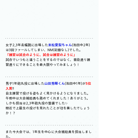
女子2,3年走幅跳に出場した
末松愛梨ちゃん
(池田中2年)
は3回ファールしてしまい、NM(記録なし)でした。
「練習は試合のように、試合は練習のように」
試合でいつもと違うことをするのではなく、普段通り練
習通りにできることを最大限やってみましょう！
男子1年砲丸投に出場した
山田秀輝くん
(池田中1年)が
5位
入賞
‼️
自主練習で投げる姿もよく見かけるようになりました。
午前中は大会補助員も務めてくれました！ありがとう。
しかも担当は2,3年砲丸投の整備でした✨
間近で上級生の投げを見れたことが功を奏したでしょう
か！？
また今大会では、1年生を中心に大会補助員を担当しまし
た。