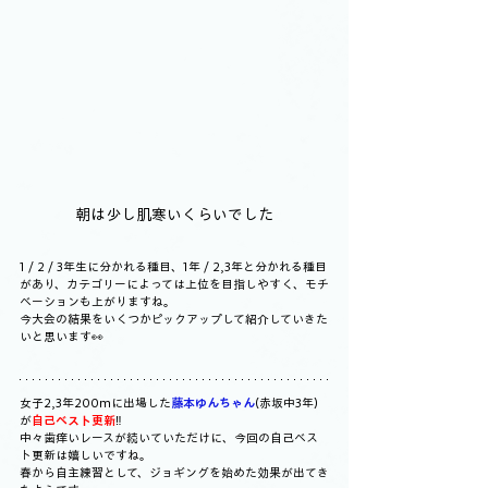
朝は少し肌寒いくらいでした
1 / 2 / 3年生に分かれる種目、1年 / 2,3年と分かれる種目
があり、カテゴリーによっては上位を目指しやすく、モチ
ベーションも上がりますね。
今大会の結果をいくつかピックアップして紹介していきた
いと思います👀
女子2,3年200mに出場した
藤本ゆんちゃん
(赤坂中3年)
が
自己ベスト更新
‼️
中々歯痒いレースが続いていただけに、今回の自己ベス
ト更新は嬉しいですね。
春から自主練習として、ジョギングを始めた効果が出てき