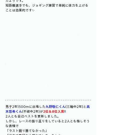
たようです。
短距離選手でも、ジョギング練習で単純に体力を上げる
ことは効果的です✨
男子2年1500mに出場した
九野敬仁くん
(三輪中2年)と
高
木悠希くん
(不破中2年)が
2位＆8位入賞
‼️
2人とも自己ベストを更新しました。
しかし、レースの振り返りをしていると2人とも悔しそう
な表情で
「ラスト競り勝てなかった」