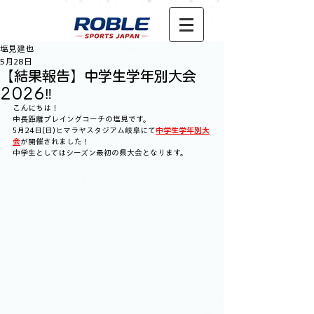
塩見建也
5月28日
【結果報告】中学生学年別大会
2026‼︎
こんにちは！
中長距離プレイングコーチの塩見です。
5月24日(日)ヒマラヤスタジアム岐阜にて
中学生学年別大
会
が開催されました！
中学生としてはシーズン最初の県大会となります。