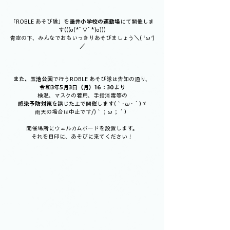
「ROBLE あそび隊」を
垂井小学校の運動場
にて開催しま
す(((o(*ﾟ▽ﾟ*)o)))
青空の下、みんなでおもいっきりあそびましょう＼( ‘ω’)
／
また、玉池公園
で行うROBLE あそび隊は告知の通り、
令和3年5月3日（月）16：30より
検温、マスクの着用、手指消毒等の
感染予防対策
を講じた上で開催します(｀･ω･´)ゞ
雨天の場合は中止です/)｀；ω；´）
開催場所にウェルカムボードを設置します。
それを目印に、あそびに来てください！