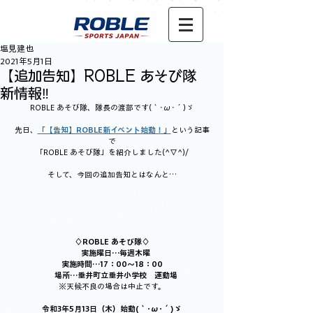
塩見建也
2021年5月1日
【追加告知】ROBLE あそび隊
新情報‼
ROBLE あそび隊、隊長の渡部です(｀･ω･´)ゞ
先日、
「【告知】ROBLE新イベント始動！」
という記事
で
「ROBLE あそび隊」を紹介しました(^▽^)/
そして、今回の追加告知とはなんと…
♢ROBLE あそび隊♢
　実施曜日…毎週木曜
実施時間…17：00～18：00
　場所…垂井町立垂井小学校　運動場
※天候不良の場合は中止です。
令和3年5月13日（木）始動(｀･ω･´)ゞ