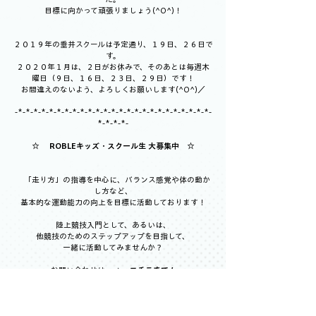
目標に向かって頑張りましょう(^O^)！
２０１９年の垂井スクールは予定通り、１９日、２６日で
す。
２０２０年１月は、２日がお休みで、そのあとは毎週木
曜日（９日、１６日、２３日、２９日）です！
お間違えのないよう、よろしくお願いします(^O^)／
-*-*-*-*-*-*-*-*-*-*-*-*-*-*-*-*-*-*-*-*-*-*-*-*-*-
*-*-*-*-
☆ 　
ROBLEキッズ・スクール生 大募集中
　☆
　「走り方」の指導を中心に、バランス感覚や体の動か
し方など、
基本的な運動能力の向上を目標に活動しております！
陸上競技入門として、あるいは、
他競技のためのステップアップを目指して、
一緒に活動してみませんか？
お問い合わせは、⇒　
コチラまで！