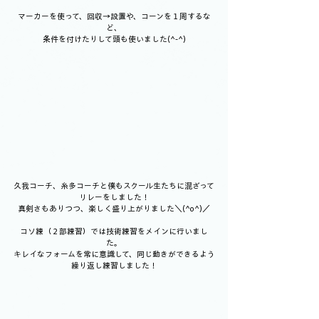
マーカーを使って、回収→設置や、コーンを１周するな
ど、
条件を付けたりして頭も使いました(^-^)
久我コーチ、糸多コーチと僕もスクール生たちに混ざって
リレーをしました！
真剣さもありつつ、楽しく盛り上がりました＼(^o^)／
コソ練（２部練習）では技術練習をメインに行いまし
た。
キレイなフォームを常に意識して、同じ動きができるよう
繰り返し練習しました！