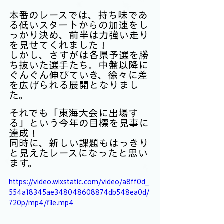
本番のレースでは、持ち味であ
る低いスタートからの加速をし
っかり決め、前半は力強い走り
を見せてくれました！
しかし、さすがは各県予選を勝
ち抜いた選手たち。中盤以降に
ぐんぐん伸びていき、徐々に差
を広げられる展開となりまし
た。
それでも「東海大会に出場す
る」という今年の目標を見事に
達成！
同時に、新しい課題もはっきり
と見えたレースになったと思い
ます。
https://video.wixstatic.com/video/a8ff0d_
554a18345ae348048608874db548ea0d/
720p/mp4/file.mp4