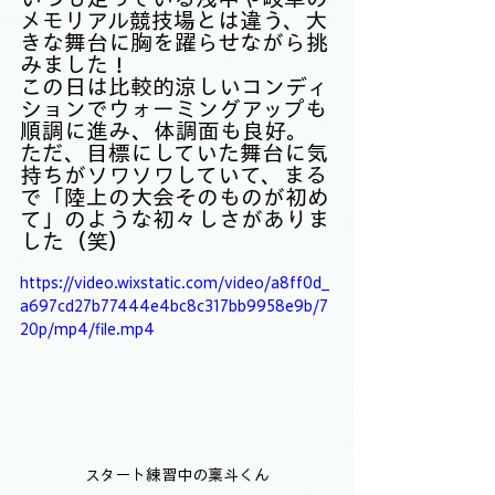
メモリアル競技場とは違う、大
きな舞台に胸を躍らせながら挑
みました！
この日は比較的涼しいコンディ
ションでウォーミングアップも
順調に進み、体調面も良好。
ただ、目標にしていた舞台に気
持ちがソワソワしていて、まる
で「陸上の大会そのものが初め
て」のような初々しさがありま
した（笑）
https://video.wixstatic.com/video/a8ff0d_
a697cd27b77444e4bc8c317bb9958e9b/7
20p/mp4/file.mp4
スタート練習中の稟斗くん