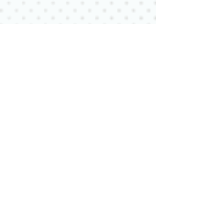
國枝選手、佐々木コーチ
男子110mH