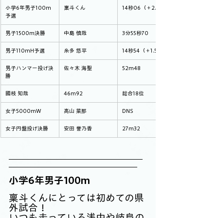
小学6年男子100m
稟斗くん
14秒06（＋2.3）
予選
男子1500m決勝
中島 慎哉
3分55秒70
男子110mH予選
糸多 悠平
14秒54（＋1.5）
男子ハンマー投げ決
佐々木 海聖
52m48
勝
國枝 知哉
46m92
総合18位
女子5000mW
髙山 菜那
DNS
女子円盤投げ決勝
安田 誉乃香
27m32
小学6年男子100m
稟斗くんにとっては初めての県
外試合！
いつも走っている浅中や岐阜の