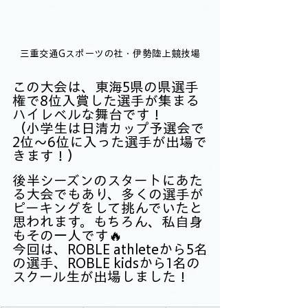
三重交通Gスポーツの社・伊勢陸上競技場
この大会は、東海5県の県選手
権で8位入賞した選手が集まる
ハイレベルな舞台です！
（小学生は日清カップ予選会で
2位～6位に入った選手が出場で
きます！）
後半シーズンのスタートにあた
る大会でもあり、多くの選手が
ピーキングをして挑んでいたと
思われます。もちろん、私自身
もその一人です🔥
今回は、ROBLE athleteから5名
の選手、ROBLE kidsから1名の
スクール生が出場しました！