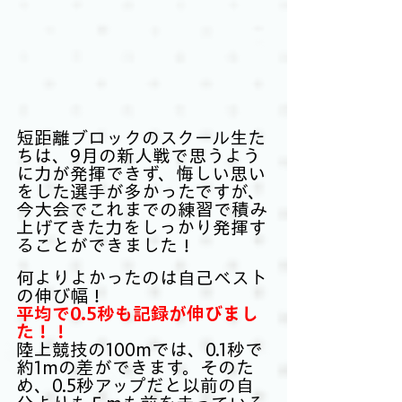
短距離ブロックのスクール生た
ちは、9月の新人戦で思うよう
に力が発揮できず、悔しい思い
をした選手が多かったですが、
今大会でこれまでの練習で積み
上げてきた力をしっかり発揮す
ることができました！
何よりよかったのは自己ベスト
の伸び幅！
平均で0.5秒も記録が伸びまし
た！！
陸上競技の100mでは、0.1秒で
約1mの差ができます。そのた
め、0.5秒アップだと以前の自