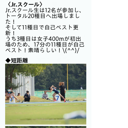
〈Jr.スクール〉
Jr.スクール生は12名が参加し、
トータル20種目へ出場しまし
た！
そして11種目で自己ベスト更
新！
うち3種目は女子400mが初出
場のため、17分の11種目が自己
ベスト！素晴らしい！\(^^)/
◆短距離