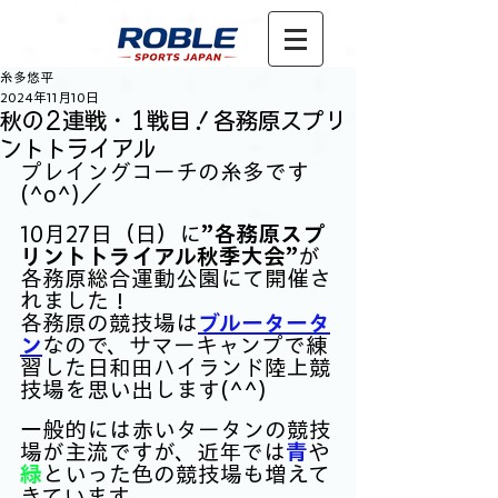
糸多悠平
2024年11月10日
秋の2連戦・1戦目！各務原スプリ
ントトライアル
プレイングコーチの糸多です
(^o^)／
10月27日（日）に
”各務原スプ
リントトライアル秋季大会”
が
各務原総合運動公園にて開催さ
れました！
各務原の競技場は
ブルータータ
ン
なので、サマーキャンプで練
習した日和田ハイランド陸上競
技場を思い出します(^^)
一般的には赤いタータンの競技
場が主流ですが、近年では
青
や
緑
といった色の競技場も増えて
きています。