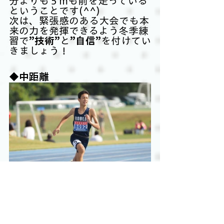
分よりも５mも前を走っている
ということです(^^)
次は、緊張感のある大会でも本
来の力を発揮できるよう冬季練
習で
”技術”
と
”自信”
を付けてい
きましょう！
◆中距離