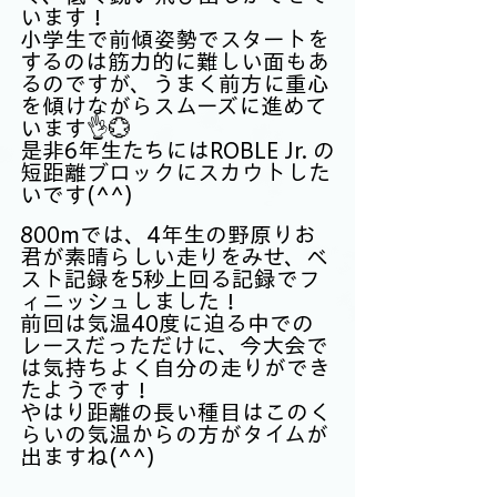
います！
小学生で前傾姿勢でスタートを
するのは筋力的に難しい面もあ
るのですが、うまく前方に重心
を傾けながらスムーズに進めて
います👌💮
是非6年生たちにはROBLE Jr. の
短距離ブロックにスカウトした
いです(^^)
800mでは、4年生の野原りお
君が素晴らしい走りをみせ、ベ
スト記録を5秒上回る記録でフ
ィニッシュしました！
前回は気温40度に迫る中での
レースだっただけに、今大会で
は気持ちよく自分の走りができ
たようです！
やはり距離の長い種目はこのく
らいの気温からの方がタイムが
出ますね(^^)