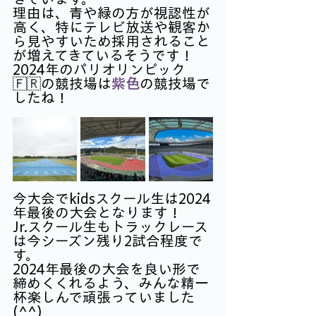
理由は、青や緑の方が視認性が
高く、特にテレビ放送や観客か
ら見やすいため採用されること
が増えてきているそうです！
2024年のパリオリンピック
🇫🇷の競技場は
紫色
の競技場で
したね！
今大会でkidsスクール生は2024
年最後の大会となります！
Jr.スクール生もトラックレース
は今シーズン残り2試合程度で
す。
2024年最後の大会を良い形で
締めくくれるよう、みんな精一
杯楽しんで頑張っていました
(^^)