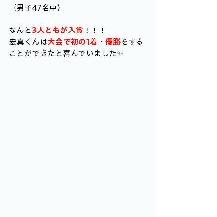
（男子47名中）
なんと
3人ともが入賞
！！！
宏真くんは
大会で初の1着・優勝
をする
ことができたと喜んでいました✨