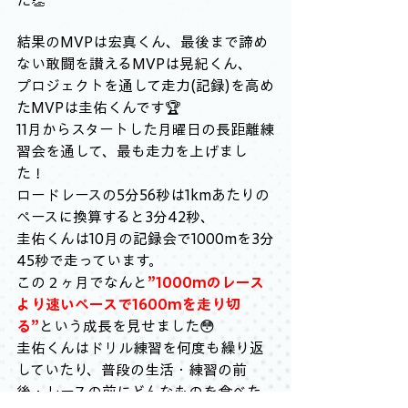
結果のMVPは宏真くん、最後まで諦め
ない敢闘を讃えるMVPは晃紀くん、
プロジェクトを通して走力(記録)を高め
たMVPは圭佑くんです🏆
11月からスタートした月曜日の長距離練
習会を通して、最も走力を上げまし
た！
ロードレースの5分56秒は1kmあたりの
ペースに換算すると3分42秒、
圭佑くんは10月の記録会で1000mを3分
45秒で走っています。
この２ヶ月でなんと
”1000mのレース
より速いペースで1600mを走り切
る”
という成長を見せました😳
圭佑くんはドリル練習を何度も繰り返
していたり、普段の生活・練習の前
後・レースの前にどんなものを食べた