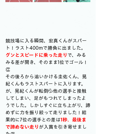
競技場に入る瞬間、宏真くんがスパー
ト！ラスト400mで勝負に出ました。
グンとスピードに乗った走り
で、みる
みる差が開き、そのまま1位でゴール！
👏
その後ろから追いかける圭佑くん、晃
紀くんもラストスパートに入ります。
が、晃紀くんが転倒💦他の選手と接触
してしまい、足がもつれてしまったよ
うでした。しかしすぐに立ち上がり、諦
めずに力を振り絞って走りました！結
果的に7位の選手との差は
1秒
、
最後ま
で諦めない走り
が入賞を引き寄せまし
た👏