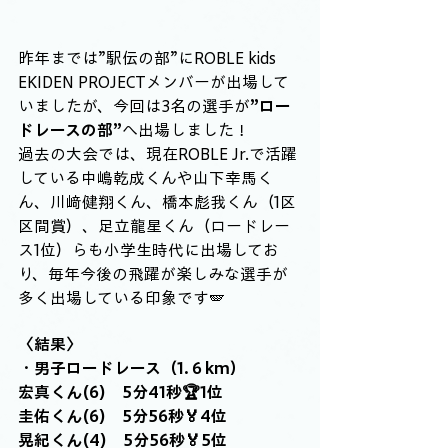
昨年までは”駅伝の部”にROBLE kids 
EKIDEN PROJECTメンバーが出場して
いましたが、今回は3名の選手が
”ロー
ドレースの部”
へ出場しました！
過去の大会では、現在ROBLE Jr.で活躍
している中嶋乾成くんや山下幸馬く
ん、川﨑健翔くん、橋本彪我くん（1区
区間賞）、足立龍星くん（ロードレー
ス1位）らも小学生時代に出場してお
り、毎年今後の飛躍が楽しみな選手が
多く出場している印象です🪽
〈結果〉
・男子ロードレース（1.６km）
宏真くん(6)　5分41秒🏆1位
圭佑くん(6)　5分56秒🏅4位
晃紀くん(4)　5分56秒🏅5位