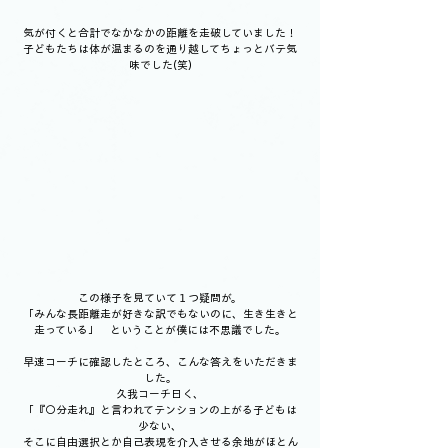
気が付くと合計でなかなかの距離を走破していました！
子どもたちは体が温まるのを通り越してちょっとバテ気
味でした(笑)
この様子を見ていて１つ疑問が。
「みんな長距離走が好きな訳でもないのに、生き生きと
走っている」　ということが僕には不思議でした。
早速コーチに確認したところ、こんな答えをいただきま
した。
久我コーチ曰く、
「『〇分走れ』と言われてテンションの上がる子どもは
少ない、
そこに自由選択とか自己表現を介入させる余地がほとん