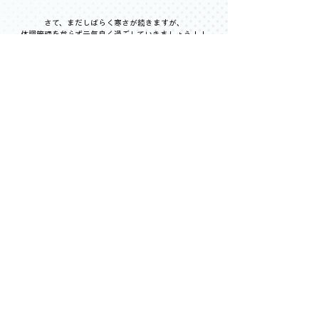
さて、まだしばらく寒さが続きますが、
体調管理を怠らず元気良く過ごしていきましょう！！
（にしても春が待ち遠しいです・・・。）
すべて表示
最新記事