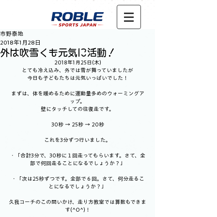
市野泰地
2018年1月28日
外は吹雪くも元気に活動！
2018年1月25日(木)
とても冷え込み、外では雪が舞っていましたが
今日も子どもたちは元気いっぱいでした！
まずは、体を暖めるために運動量多めのウォーミングア
ップ。
壁にタッチしての往復走です。
30秒 → 25秒 → 20秒
これを3分ずつ行いました。
・「合計3分で、30秒に１回走ってもらいます。さて、全
部で何回走ることになるでしょうか？」
・「次は25秒ずつです。全部で６回。さて、何分走るこ
とになるでしょうか？」
久我コーチのこの問いかけ、走り方教室では算数もできま
す(^O^)！