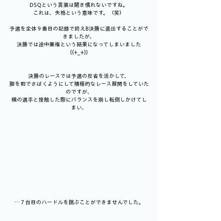
DSQという言葉は聞き慣れないですね。
これは、失格という意味です。（笑）
予選を全体９番目の記録で終えB決勝に進出することがで
きましたが、
決勝では途中棄権という結果になってしまいました
((+_+))
決勝のレースでは予選の反省を活かして、
脚を前でさばくようにして積極的なレース展開をしていた
のですが、
横の選手と接触した際にバランスを崩し転倒しかけてし
まい、
…７台目のハードルを跳ぶことができませんでした。