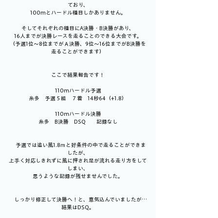
ており、
100mとハードル種目しかありません。
そしてそれぞれの種目にA決勝・B決勝があり、
16人までが決勝レースを走ることのできる大会です。
（予選1位～8位までがＡ決勝、9位～16位までがB決勝を
走ることができます）
ここで結果報告です！
110mハードル予選
糸多　予選５組　７着　14秒64（+1.8）
110mハードル決勝
糸多　B決勝　DSQ　　記録なし
　予選では追い風1.8ｍと好条件の中で走ることができま
したが、
上手く対応しきれずに風に押され足が流れる走り方をして
しまい、
思うような記録が残せませんでした。
　しっかり修正して決勝へ！と、意気込んでいましたが…
結果はDSQ。