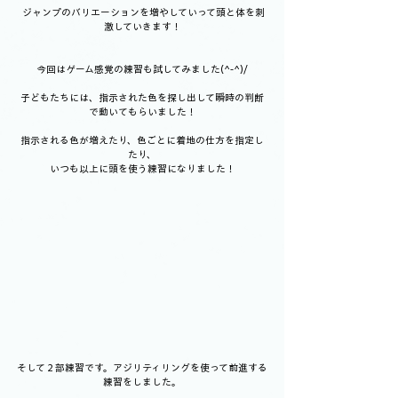
 ジャンプのバリエーションを増やしていって頭と体を刺
激していきます！
今回はゲーム感覚の練習も試してみました(^-^)/
子どもたちには、指示された色を探し出して瞬時の判断
で動いてもらいました！
指示される色が増えたり、色ごとに着地の仕方を指定し
たり、
いつも以上に頭を使う練習になりました！
そして２部練習です。アジリティリングを使って前進する
練習をしました。