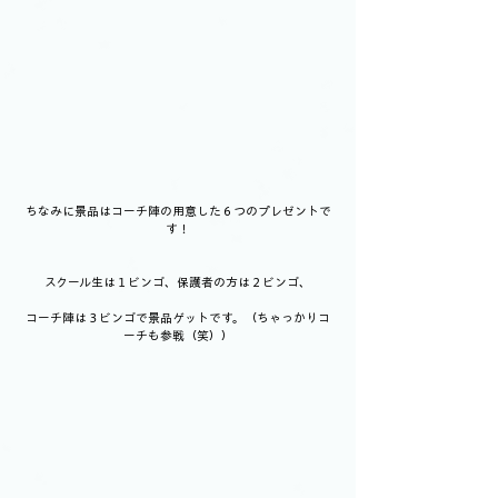
ちなみに景品はコーチ陣の用意した６つのプレゼントで
す！
スクール生は１ビンゴ、保護者の方は２ビンゴ、
コーチ陣は３ビンゴで景品ゲットです。（ちゃっかりコ
ーチも参戦（笑））