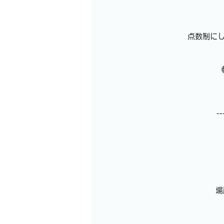
点数制に
--
場