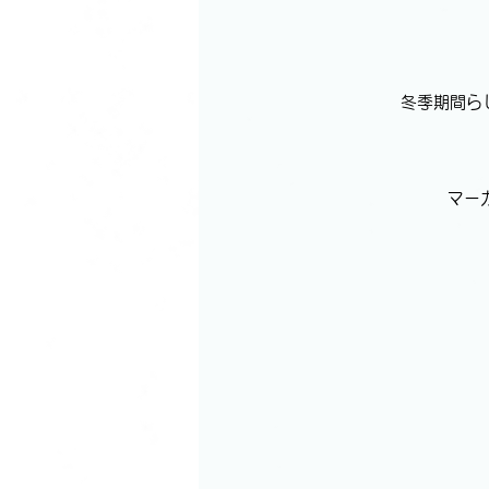
冬季期間ら
マー