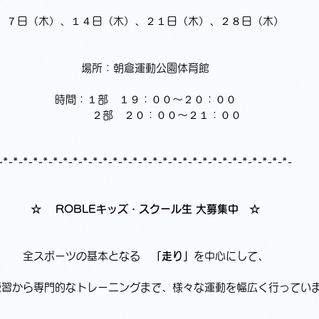
７日（木）、１４日（木）、２１日（木）、２８日（木）
場所：朝倉運動公園体育館
時間：１部　１９：００～２０：００
　　　　２部　２０：００～２１：００
-*-*-*-*-*-*-*-*-*-*-*-*-*-*-*-*-*-*-*-*-*-*-*-*-*-*-*-*-*-
☆ 　ROBLEキッズ・スクール生 大募集中　☆
全スポーツの基本となる　
「走り」
を中心にして、
練習から専門的なトレーニングまで、様々な運動を幅広く行ってい