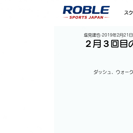
スク
塩見建也
2019年2月21日
２月３回目
ダッシュ、ウォー