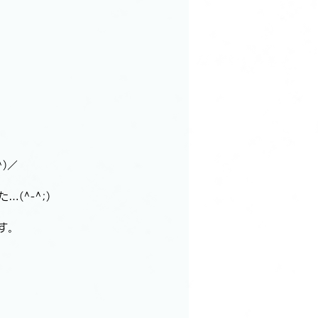
)／
(^-^;)
す。