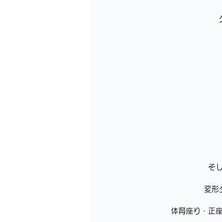
そ
変形
体育座り・正