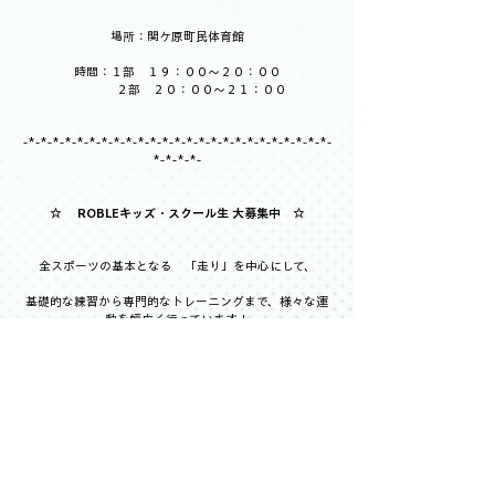
場所：関ケ原町民体育館
時間：１部　１９：００～２０：００
　　　　２部　２０：００～２１：００
-*-*-*-*-*-*-*-*-*-*-*-*-*-*-*-*-*-*-*-*-*-*-*-*-*-
*-*-*-*-
☆ 　ROBLEキッズ・スクール生 大募集中　☆
全スポーツの基本となる　「走り」を中心にして、
基礎的な練習から専門的なトレーニングまで、様々な運
動を幅広く行っています！
陸上競技入門として、あるいは他競技のステップアップを
目指して、一緒に活動してみませんか？
お問い合わせはコチラから！