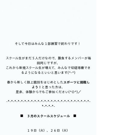
そして今日はみんな１部練習で終わりです！ 
スクール生がまだ５人だけなので、勝負するメンバーが毎
回同じですが、
これから新規スクール生が増えて、みんなで切磋琢磨でき
るようになるといいと思います(^-^)
春から新しく陸上競技をはじめとした
スポーツに挑戦し
よう！
と思った方は、
是非、体験からでもご参加ください(^O^)／
-*-*-*-*-*-*-*-*-*-*-*-*-*-*-*-*-*-*-*-*-*-*-*-*-*-
*-*-*-*-
■　
３月のスクールスケジュール
　■
１９日（火）、２６日（火）