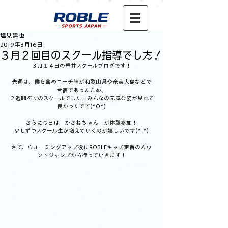
塩見建也
2019年3月16日
３月２回目のスクール指導でした！
３月１４日の垂井スクールブログです！
先週は、僕を含めコーチ陣が和歌山県や奄美大島などで
合宿であったため、
２週間ぶりのスクールでした！みんなの元気な姿が見れて
良かったです(^O^)
さらに今日は　かざねちゃん　が体験参加！
少しずつスクール生が増えていくのが嬉しいです(^-^)
さて、ウォーミングアップ後にROBLEキッズ定番のカウ
ントジャンプから行っていきます！