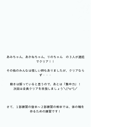
あみちゃん、あかねちゃん、りのちゃん　の３人が連続
でクリア！！
その他のみんなは惜しい時もありましたが、クリアなら
ず・・・
動きは解っていると思うので、あとは「集中力」！
次回は全員クリアを目指しましょう＼(^o^)／
さて、１部練習の後半～２部練習の前半では、体の軸を
作るための練習です！