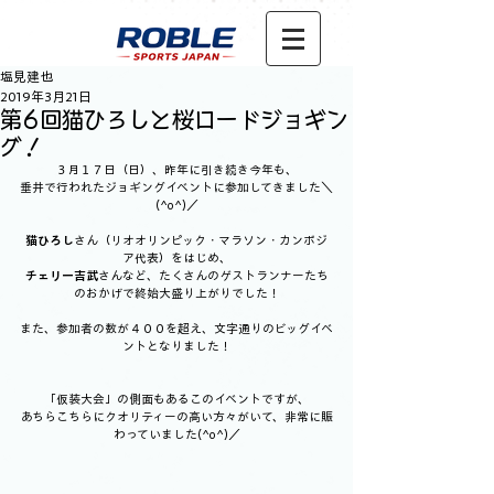
塩見建也
2019年3月21日
第6回猫ひろしと桜ロードジョギン
グ！
３月１７日（日）、昨年に引き続き今年も、
垂井で行われたジョギングイベントに参加してきました＼
(^o^)／
猫ひろし
さん（リオオリンピック・マラソン・カンボジ
ア代表）をはじめ、
チェリー吉武
さんなど、たくさんのゲストランナーたち
のおかげで終始大盛り上がりでした！
また、参加者の数が４００を超え、文字通りのビッグイベ
ントとなりました！
「仮装大会」の側面もあるこのイベントですが、
あちらこちらにクオリティーの高い方々がいて、非常に賑
わっていました(^o^)／