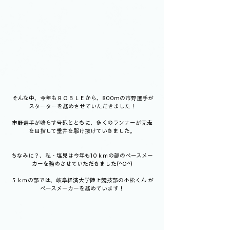
 そんな中、今年もＲＯＢＬＥから、800mの市野選手が
スターターを務めさせていただきました！
市野選手が鳴らす号砲とともに、多くのランナーが完走
を目指して垂井を駆け抜けていきました。
ちなみに？、私・塩見は今年も10ｋｍの部のペースメー
カーを務めさせていただきました(^O^)
５ｋｍの部では、岐阜経済大学陸上競技部の小松くん が
ペースメーカーを務めています！