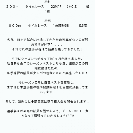
松村
２００ｍ　　タイムレース　　22秒17　（＋0.5）　　組
1着
松宮
８００ｍ　　タイムレース　　1分55秒38　　　組3着
各自、別々で試合に出場してきたため写真がないのが残
念ですが(^▽^;)、、、
それぞれの選手が各地で結果を残してきました！
すでにシーズンも始まって約1ヶ月が経ちました。
私自身も去年のシーズンベストよりも良い記録がこの時
期に出せたため、
冬季練習の成果が少しづつ現れてきたと実感しかした！
今シーズンこそは自己ベストを更新し、
まずは日本選手権の標準記録突破！を目標に頑張ってま
いります！
そして、翌週には中部実業団選手権大会も開催されます！
選手各々が最高の結果を残せるよう、チームROBLE一丸
となって頑張っていきましょう(^^)/