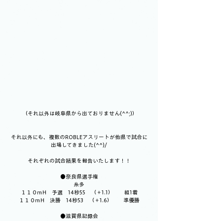
 （それ以外は岐阜県から出ておりません(^^;)）
それ以外にも、複数のROBLEアスリートが他県で試合に
出場してきました(^^)/
それぞれの試合結果を報告いたします！！
●奈良県選手権
糸多
１１０ｍH　予選　14秒55　（＋1.1）　　組1着
１１０ｍH　決勝　14秒53　（＋1.6）　　準優勝
●滋賀県記録会