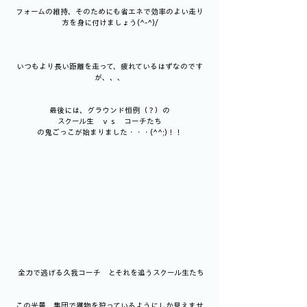
フォームの維持、そのためにも省エネで効率のよい走り
方を身に付けましょう(^-^)/
いつもより長い距離を走って、疲れているはずなのです
が、、、
最後には、グラウンド恒例（？）の
スクール生　ｖｓ　コーチたち
の鬼ごっこが始まりました・・・(^^;)！！
 全力で逃げる久我コーチ　とそれを追うスクール生たち
この光景、集団で獲物を狩っているようにしか見えませ