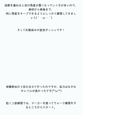
回数を重ねると足の角度が悪くなっていく子が多いので、
最初から最後まで、
同じ角度をキープできるようにしっかり練習してきまし
ょう(｀・ω・´)
そしてお馴染みの変形ダッシュです！
体験参加の３名も交えて行ったのですが、走力はなかな
かレベルが高かったです(*'ω'*)
続く２部練習では、マーカーを使ってウォーク練習をす
るところからスタート。