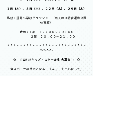
１日（木）、８日（木）、２２日（木）、２９日（木）
場所：垂井小学校グラウンド　（雨天時は朝倉運動公園
体育館）
時間：１部　１９：００～２０：００
　　　　２部　２０：００～２１：００
-*-*-*-*-*-*-*-*-*-*-*-*-*-*-*-*-*-*-*-*-*-*-*-*-*-
*-*-*-*-
☆ 　ROBLEキッズ・スクール生 大募集中　☆
全スポーツの基本となる　「走り」を中心にして、
基礎的な練習から専門的なトレーニングまで、様々な運
動を幅広く行っています！
陸上競技入門として、あるいは他競技のステップアップを
目指して一緒に活動してみませんか？
お問い合わせはコチラまで！