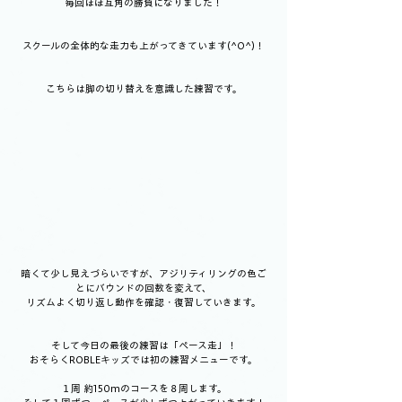
毎回ほぼ互角の勝負になりました！
スクールの全体的な走力も上がってきています(^O^)！
こちらは脚の切り替えを意識した練習です。
暗くて少し見えづらいですが、アジリティリングの色ご
とにバウンドの回数を変えて、
リズムよく切り返し動作を確認・復習していきます。
そして今日の最後の練習は「ペース走」！
おそらくROBLEキッズでは初の練習メニューです。
１周 約150mのコースを８周します。