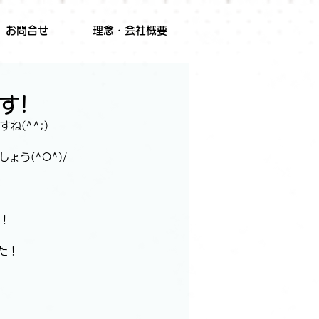
お問合せ
理念・会社概要
す!
(^^;)
う(^O^)/
た！
た！