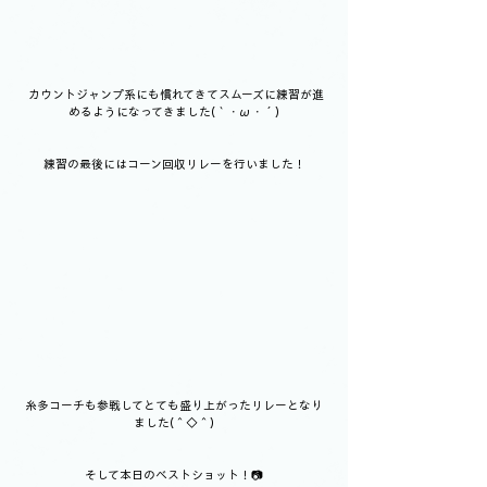
 カウントジャンプ系にも慣れてきてスムーズに練習が進
めるようになってきました(｀・ω・´)
練習の最後にはコーン回収リレーを行いました！
糸多コーチも参戦してとても盛り上がったリレーとなり
ました(＾◇＾)
そして本日のベストショット！📷