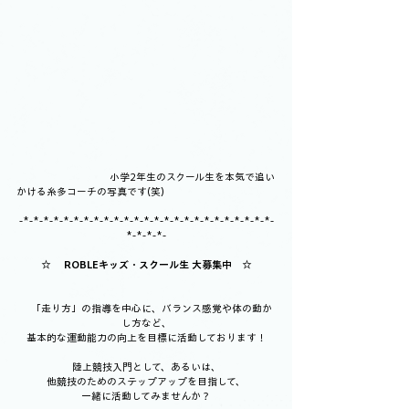
 　　　　　　　　　小学2年生のスクール生を本気で追い
かける糸多コーチの写真です(笑)
-*-*-*-*-*-*-*-*-*-*-*-*-*-*-*-*-*-*-*-*-*-*-*-*-*-
*-*-*-*-
☆ 　
ROBLEキッズ・スクール生 大募集中
　☆
　「走り方」の指導を中心に、バランス感覚や体の動か
し方など、
基本的な運動能力の向上を目標に活動しております！
陸上競技入門として、あるいは、
他競技のためのステップアップを目指して、
一緒に活動してみませんか？