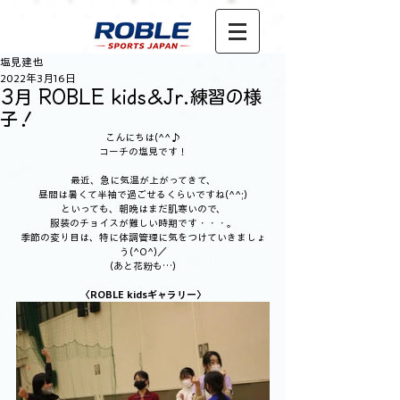
塩見建也
2022年3月16日
3月 ROBLE kids＆Jr.練習の様
子！
こんにちは(^^♪
コーチの塩見です！
最近、急に気温が上がってきて、
昼間は暑くて半袖で過ごせるくらいですね(^^;)
といっても、朝晩はまだ肌寒いので、
服装のチョイスが難しい時期です・・・。
季節の変り目は、特に体調管理に気をつけていきましょ
う(^O^)／
(あと花粉も…)
〈ROBLE kidsギャラリー〉