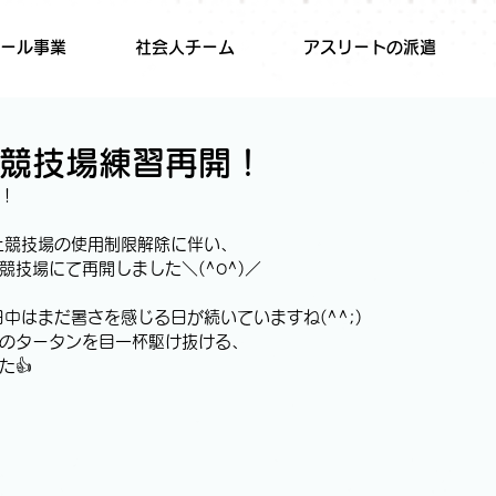
ール事業
社会人チーム
アスリートの派遣
Jr.競技場練習再開！
！
上競技場の使用制限解除に伴い、
競技場にて再開しました＼(^o^)／
中はまだ暑さを感じる日が続いていますね(^^;)
のタータンを目一杯駆け抜ける、
た👍