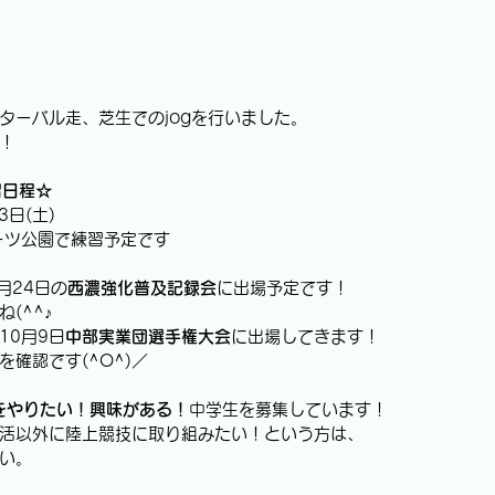
ターバル走、芝生でのjogを行いました。
！
練習日程☆
3日(土)
ーツ公園で練習予定です
0月24日の
西濃強化普及記録会
に出場予定です！
(^^♪
10月9日
中部実業団選手権大会
に出場してきます！
確認です(^O^)／
をやりたい！興味がある！
中学生を募集しています！
活以外に陸上競技に取り組みたい！という方は、
い。