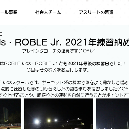
ール事業
社会人チーム
アスリートの派遣
日
ids・ROBLE Jr. 2021年練習納
プレイングコーチの塩見です(^O^)／
はROBLE kids・ROBLE Jr.とも
2021年最後の練習日
でした！
今回はその様子をお届けします。
LE kidsスクールでは、サーキット系の練習で体をよく動かして暖め
点的に練習した脚の切り替えし系の動き作りを復習しました(^O^
すぐ上げることや、腕振りとの連動を自然に行うことがポイントで