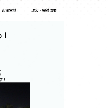
お問合せ
理念・会社概要
め！
、
)
す！