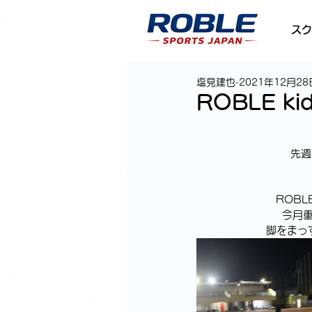
スク
塩見建也
2021年12月28
ROBLE k
先週
ROB
今月重
脚をまっ