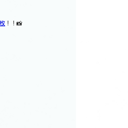
7枚
！！📸