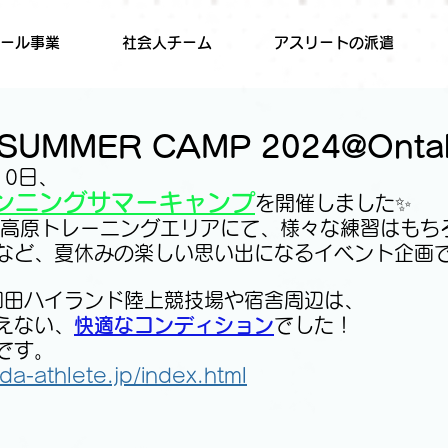
ール事業
社会人チーム
アスリートの派遣
 SUMMER CAMP 2024@Onta
10日、
ンニングサマーキャンプ
を開催しました✨
嶽高原トレーニングエリアにて、様々な練習はもち
など、夏休みの楽しい思い出になるイベント企画
日和田ハイランド陸上競技場や宿舎周辺は、
えない、
快適なコンディション
でした！
です。
ida-athlete.jp/index.html