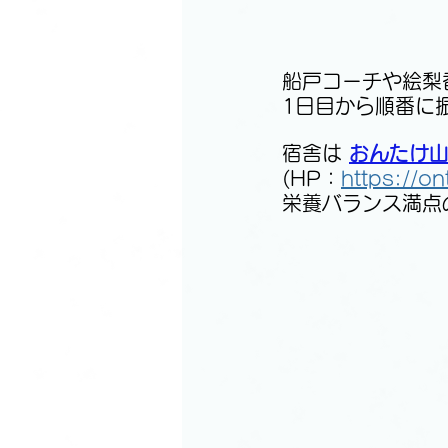
船戸コーチや絵梨
1日目から順番に
宿舎は 
おんたけ
(HP：
https://o
栄養バランス満点