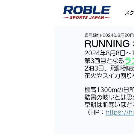
スク
塩見建也
2024年8月20日
RUNNING
2024年8月8日～
ラ
第3回目となる
2泊3日、飛騨御
花火やスイカ割り
標高1300mの
酷暑の岐阜とは思
早朝は肌寒いほど
（HP：
https://h