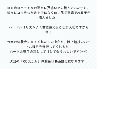
はじめはハードルの逆さに戸惑い上に跳んでいた子も、
徐々にコツをつかみ上ではなく前に跳ぶ意識でれる子が
増えました！
ハードルはリズムよく前に越えることが大切ですから
ね！
今回の体験会に来てくれたこの中から、陸上競技のハー
ドル種目を選択してくれると、
ハードル選手の私としてはとてもうれしいです(^-^)
次回の「ROBLE Jr.」体験会は長距離走になります！
指導は久我コーチと塩見コーチが担当します！
お楽しみに(^^)/
☆今後の体験会の予定☆
2月20日（土）15：00～17：00　「長距離」　久我コ
ーチ、塩見コーチ
2月28日（日）15：00～17：00　「投擲」　山元コー
チ、渡部コーチ